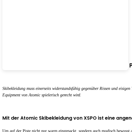
Atomic Skibekleidung – Gut gerüstet auf die P
Skibekleidung muss einerseits widerstandsfähig gegenüber Rissen und eisigen 
Equipment von Atomic spielerisch gerecht wird.
Mit der Atomic Skibekleidung von XSPO ist eine ange
Um auf der Piste nicht nur warm eingepackt, sondern auch modisch bewusst auf