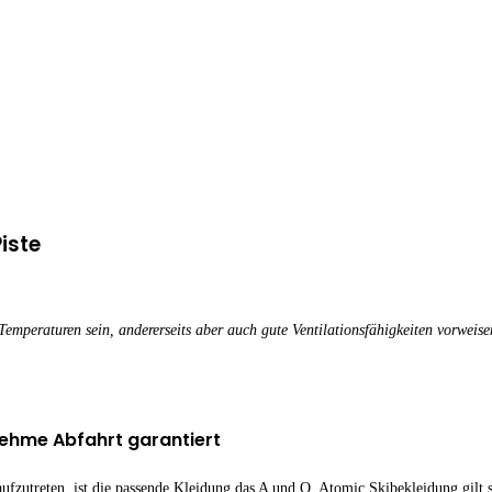
iste
Temperaturen sein, andererseits aber auch gute Ventilationsfähigkeiten vorweis
nehme Abfahrt garantiert
zutreten, ist die passende Kleidung das A und O. Atomic Skibekleidung gilt se