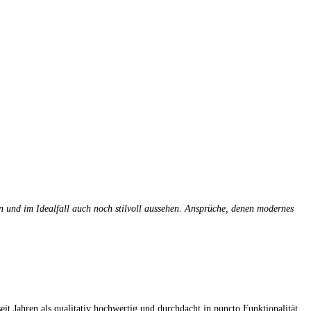
en und im Idealfall auch noch stilvoll aussehen. Ansprüche, denen modernes
it Jahren als qualitativ hochwertig und durchdacht in puncto Funktionalität