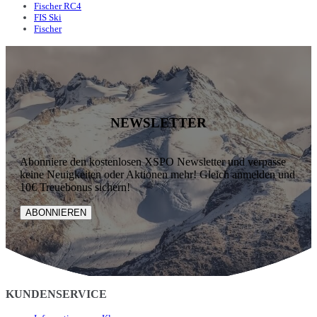
Fischer RC4
FIS Ski
Fischer
NEWSLETTER
Abonniere den kostenlosen XSPO Newsletter und verpasse
keine Neuigkeiten oder Aktionen mehr! Gleich anmelden und
10€ Treuebonus sichern!
ABONNIEREN
KUNDENSERVICE