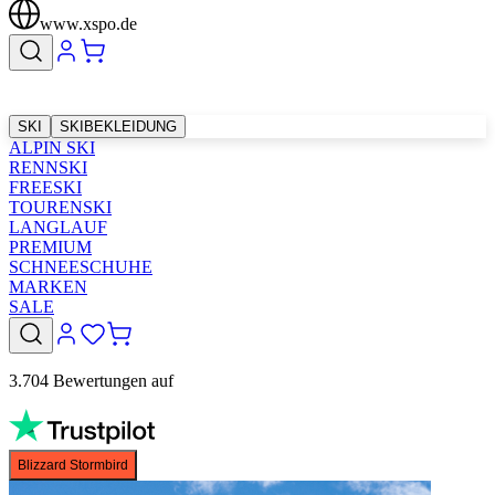
www.xspo.de
SKI
SKIBEKLEIDUNG
ALPIN SKI
RENNSKI
FREESKI
TOURENSKI
LANGLAUF
PREMIUM
SCHNEESCHUHE
MARKEN
SALE
3.704 Bewertungen auf
Blizzard Stormbird