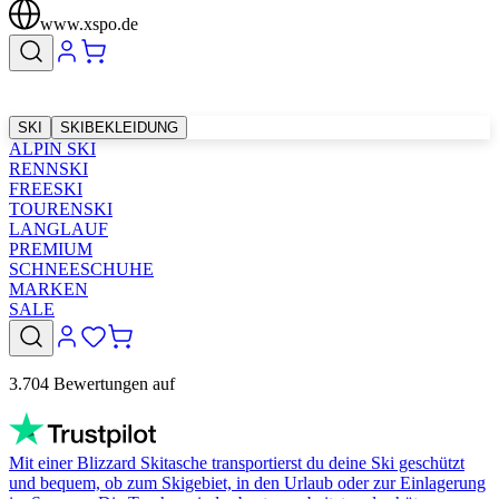
www.xspo.de
SKI
SKIBEKLEIDUNG
ALPIN SKI
RENNSKI
FREESKI
TOURENSKI
LANGLAUF
PREMIUM
SCHNEESCHUHE
MARKEN
SALE
3.704 Bewertungen auf
Mit einer Blizzard Skitasche transportierst du deine Ski geschützt
und bequem, ob zum Skigebiet, in den Urlaub oder zur Einlagerung