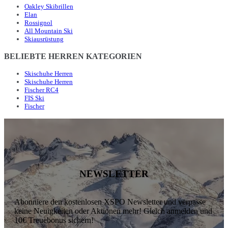
Oakley Skibrillen
Elan
Rossignol
All Mountain Ski
Skiausrüstung
BELIEBTE HERREN KATEGORIEN
Skischuhe Herren
Skischuhe Herren
Fischer RC4
FIS Ski
Fischer
NEWSLETTER
Abonniere den kostenlosen XSPO Newsletter und verpasse
keine Neuigkeiten oder Aktionen mehr! Gleich anmelden und
10€ Treuebonus sichern!