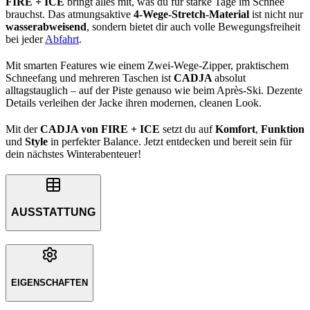
FIRE + ICE
bringt alles mit, was du für starke Tage im Schnee
brauchst. Das atmungsaktive
4-Wege-Stretch-Material
ist nicht nur
wasserabweisend
, sondern bietet dir auch volle Bewegungsfreiheit
bei jeder
Abfahrt
.
Mit smarten Features wie einem Zwei-Wege-Zipper, praktischem
Schneefang und mehreren Taschen ist
CADJA
absolut
alltagstauglich – auf der Piste genauso wie beim Après-Ski. Dezente
Details verleihen der Jacke ihren modernen, cleanen Look.
Mit der
CADJA von FIRE + ICE
setzt du auf
Komfort
,
Funktion
und
Style
in perfekter Balance. Jetzt entdecken und bereit sein für
dein nächstes Winterabenteuer!
AUSSTATTUNG
EIGENSCHAFTEN