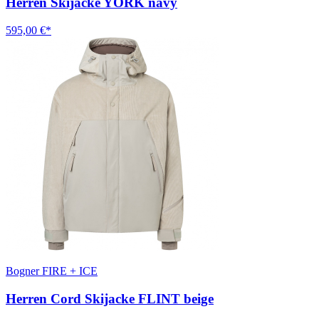
Herren Skijacke YORK navy
595,00 €*
Bogner FIRE + ICE
Herren Cord Skijacke FLINT beige