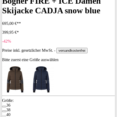
Bogner FIRE + ICE Damen
Skijacke CADJA snow blue
695,00 €**
399,95 €*
-42%
Preise inkl. gesetzlicher MwSt. -
versandkostenfrei
Bitte zuerst eine Größe auswählen
Größe:
36
38
40