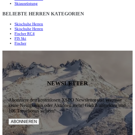
Skiausrüstung
BELIEBTE HERREN KATEGORIEN
Skischuhe Herren
Skischuhe Herren
Fischer RC4
FIS Ski
Fischer
NEWSLETTER
Abonniere den kostenlosen XSPO Newsletter und verpasse
keine Neuigkeiten oder Aktionen mehr! Gleich anmelden und
10€ Treuebonus sichern!
ABONNIEREN