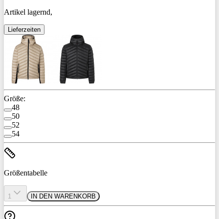
Artikel lagernd,
Lieferzeiten
Größe:
48
50
52
54
Größentabelle
1
IN DEN WARENKORB