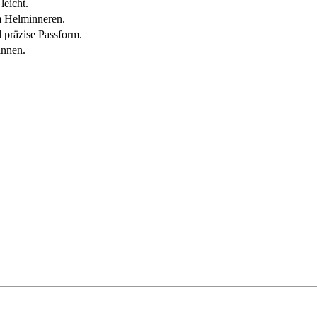
eicht.
m Helminneren.
 präzise Passform.
innen.