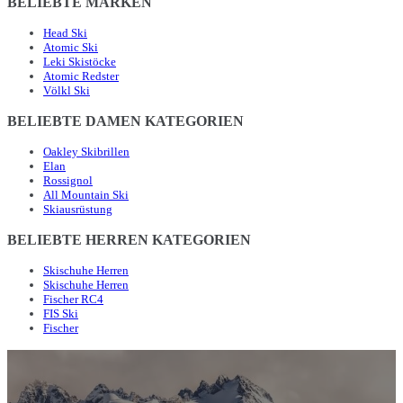
BELIEBTE MARKEN
Head Ski
Atomic Ski
Leki Skistöcke
Atomic Redster
Völkl Ski
BELIEBTE DAMEN KATEGORIEN
Oakley Skibrillen
Elan
Rossignol
All Mountain Ski
Skiausrüstung
BELIEBTE HERREN KATEGORIEN
Skischuhe Herren
Skischuhe Herren
Fischer RC4
FIS Ski
Fischer