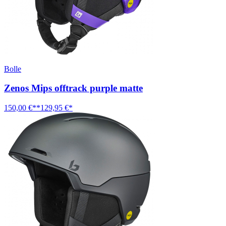
Bolle
Zenos Mips offtrack purple matte
150,00 €**
129,95 €*