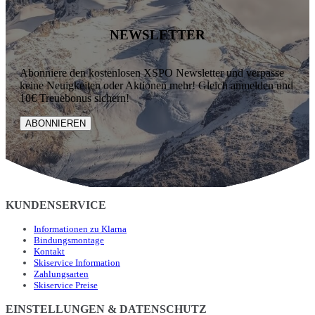
NEWSLETTER
Abonniere den kostenlosen XSPO Newsletter und verpasse
keine Neuigkeiten oder Aktionen mehr! Gleich anmelden und
10€ Treuebonus sichern!
ABONNIEREN
KUNDENSERVICE
Informationen zu Klarna
Bindungsmontage
Kontakt
Skiservice Information
Zahlungsarten
Skiservice Preise
EINSTELLUNGEN & DATENSCHUTZ