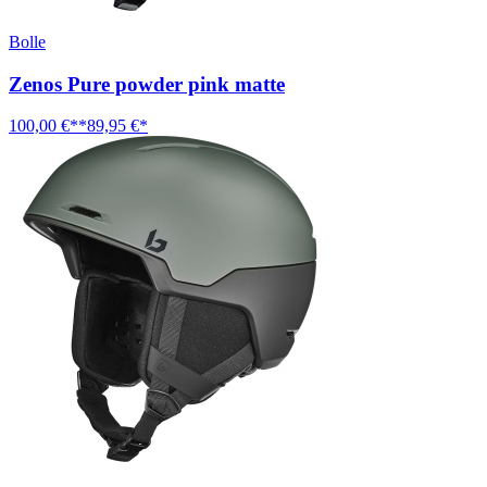
Bolle
Zenos Pure powder pink matte
100,00 €**
89,95 €*