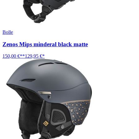
Bolle
Zenos Mips minderal black matte
150,00 €**
129,95 €*