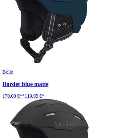
Bolle
Border blue matte
170,00 €**
119,95 €*