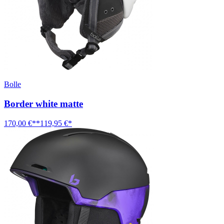
Bolle
Border white matte
170,00 €**
119,95 €*