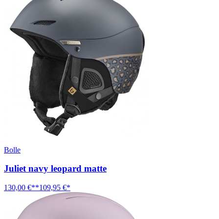
Bolle
Juliet navy leopard matte
130,00 €**
109,95 €*