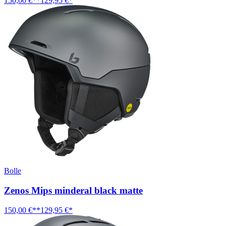
150,00 €**
129,95 €*
Bolle
Zenos Mips minderal black matte
150,00 €**
129,95 €*