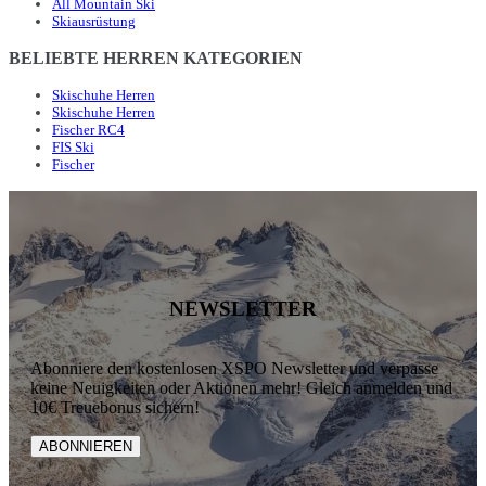
All Mountain Ski
Skiausrüstung
BELIEBTE HERREN KATEGORIEN
Skischuhe Herren
Skischuhe Herren
Fischer RC4
FIS Ski
Fischer
NEWSLETTER
Abonniere den kostenlosen XSPO Newsletter und verpasse
keine Neuigkeiten oder Aktionen mehr! Gleich anmelden und
10€ Treuebonus sichern!
ABONNIEREN