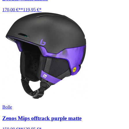
170,00 €**
119,95 €*
Bolle
Zenos Mips offtrack purple matte