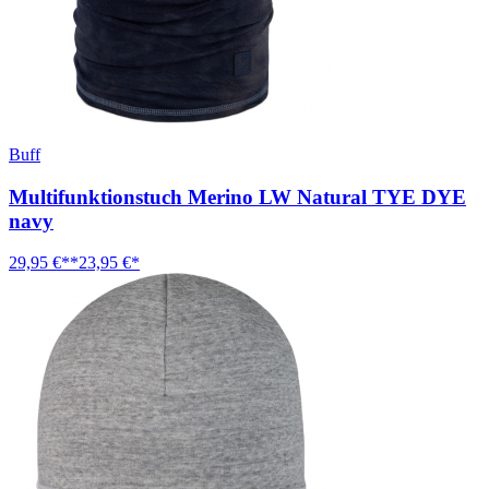
Buff
Multifunktionstuch Merino LW Natural TYE DYE
navy
29,95 €**
23,95 €*