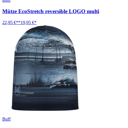
Buff
Mütze EcoStretch reversible LOGO multi
22,95 €**
19,95 €*
Buff