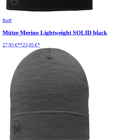
Buff
Mütze Merino Lightweight SOLID black
27,95 €**
23,95 €*