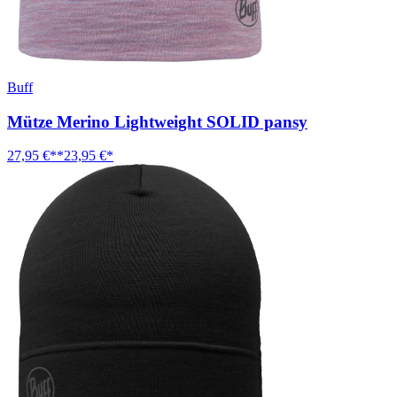
Buff
Mütze Merino Lightweight SOLID pansy
27,95 €**
23,95 €*