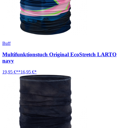
Buff
Multifunktionstuch Original EcoStretch LARTO
navy
19,95 €**
16,95 €*