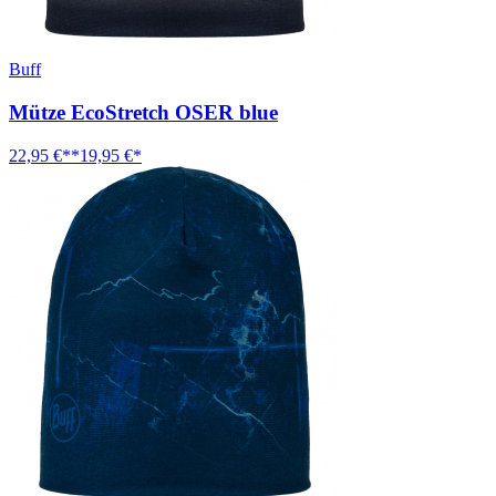
Buff
Mütze EcoStretch OSER blue
22,95 €**
19,95 €*