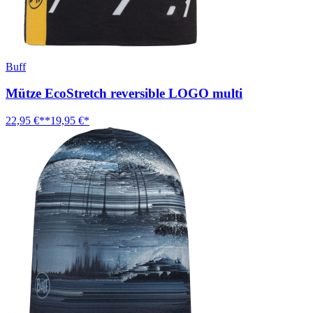
Buff
Mütze EcoStretch reversible LOGO multi
22,95 €**
19,95 €*