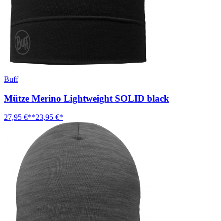
Buff
Mütze Merino Lightweight SOLID black
27,95 €**
23,95 €*