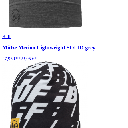
Buff
Mütze Merino Lightweight SOLID grey
27,95 €**
23,95 €*