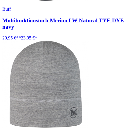
Buff
Multifunktionstuch Merino LW Natural TYE DYE
navy
29,95 €**
23,95 €*