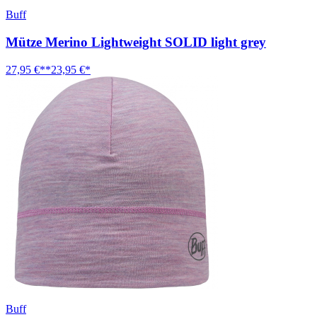
Buff
Mütze Merino Lightweight SOLID light grey
27,95 €**
23,95 €*
Buff