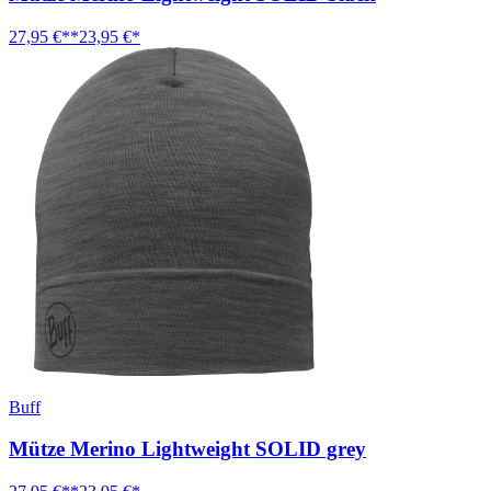
27,95 €**
23,95 €*
Buff
Mütze Merino Lightweight SOLID grey