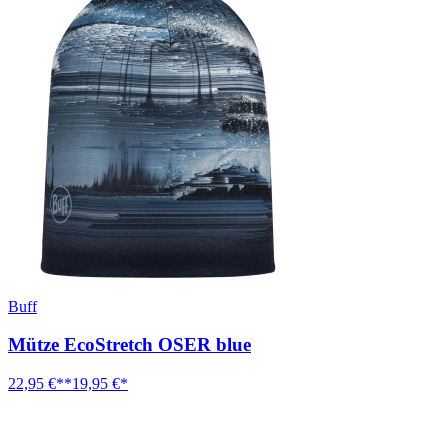
Buff
Mütze EcoStretch OSER blue
22,95 €**
19,95 €*