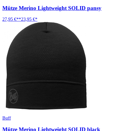
Mütze Merino Lightweight SOLID pansy
27,95 €**
23,95 €*
Buff
Mütze Merino Lightweight SOLID black