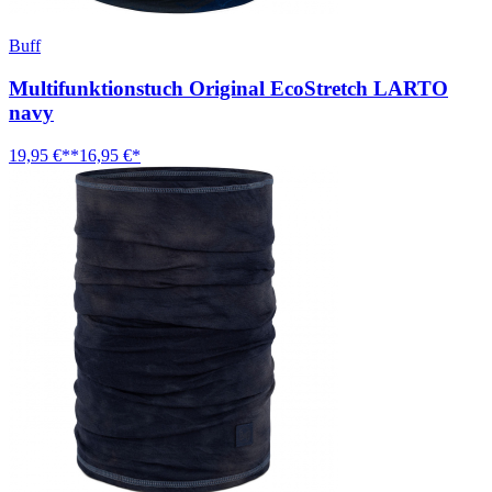
Buff
Multifunktionstuch Original EcoStretch LARTO
navy
19,95 €**
16,95 €*