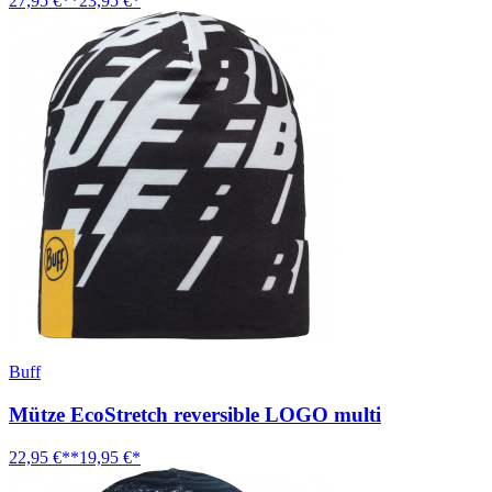
27,95 €**
23,95 €*
Buff
Mütze EcoStretch reversible LOGO multi
22,95 €**
19,95 €*