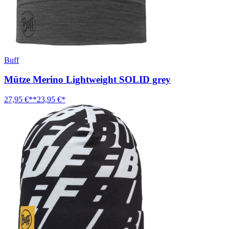
Buff
Mütze Merino Lightweight SOLID grey
27,95 €**
23,95 €*