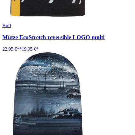
Buff
Mütze EcoStretch reversible LOGO multi
22,95 €**
19,95 €*