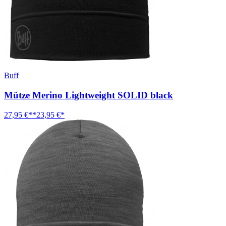
Buff
Mütze Merino Lightweight SOLID black
27,95 €**
23,95 €*