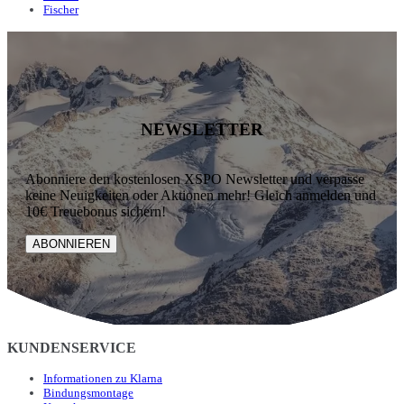
Fischer
NEWSLETTER
Abonniere den kostenlosen XSPO Newsletter und verpasse
keine Neuigkeiten oder Aktionen mehr! Gleich anmelden und
10€ Treuebonus sichern!
ABONNIEREN
KUNDENSERVICE
Informationen zu Klarna
Bindungsmontage