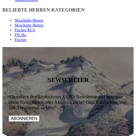
BELIEBTE HERREN KATEGORIEN
Skischuhe Herren
Skischuhe Herren
Fischer RC4
FIS Ski
Fischer
NEWSLETTER
Abonniere den kostenlosen XSPO Newsletter und verpasse
keine Neuigkeiten oder Aktionen mehr! Gleich anmelden und
10€ Treuebonus sichern!
ABONNIEREN