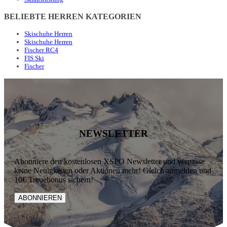
BELIEBTE HERREN KATEGORIEN
Skischuhe Herren
Skischuhe Herren
Fischer RC4
FIS Ski
Fischer
NEWSLETTER
Abonniere den kostenlosen XSPO Newsletter und verpasse
keine Neuigkeiten oder Aktionen mehr! Gleich anmelden und
10€ Treuebonus sichern!
ABONNIEREN