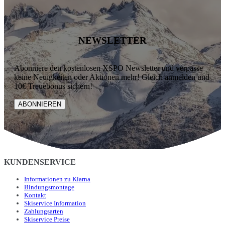
NEWSLETTER
Abonniere den kostenlosen XSPO Newsletter und verpasse
keine Neuigkeiten oder Aktionen mehr! Gleich anmelden und
10€ Treuebonus sichern!
ABONNIEREN
KUNDENSERVICE
Informationen zu Klarna
Bindungsmontage
Kontakt
Skiservice Information
Zahlungsarten
Skiservice Preise