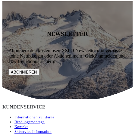
NEWSLETTER
Abonniere den kostenlosen XSPO Newsletter und verpasse
keine Neuigkeiten oder Aktionen mehr! Gleich anmelden und
10€ Treuebonus sichern!
ABONNIEREN
KUNDENSERVICE
Informationen zu Klarna
Bindungsmontage
Kontakt
Skiservice Information