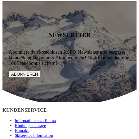
NEWSLETTER
Abonniere den kostenlosen XSPO Newsletter und verpasse
keine Neuigkeiten oder Aktionen mehr! Gleich anmelden und
10€ Treuebonus sichern!
ABONNIEREN
KUNDENSERVICE
Informationen zu Klarna
Bindungsmontage
Kontakt
Skiservice Information