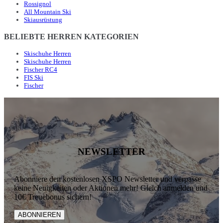
Rossignol
All Mountain Ski
Skiausrüstung
BELIEBTE HERREN KATEGORIEN
Skischuhe Herren
Skischuhe Herren
Fischer RC4
FIS Ski
Fischer
NEWSLETTER
Abonniere den kostenlosen XSPO Newsletter und verpasse
keine Neuigkeiten oder Aktionen mehr! Gleich anmelden und
10€ Treuebonus sichern!
ABONNIEREN