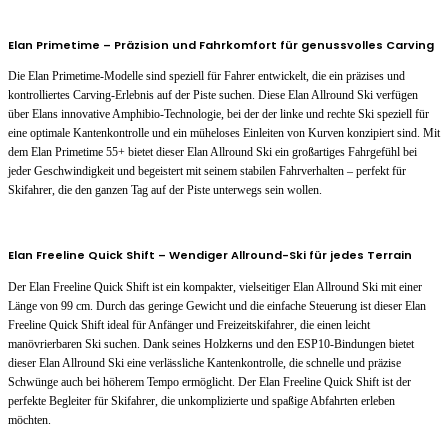
Elan Primetime – Präzision und Fahrkomfort für genussvolles Carving
Die Elan Primetime-Modelle sind speziell für Fahrer entwickelt, die ein präzises und
kontrolliertes Carving-Erlebnis auf der Piste suchen. Diese Elan Allround Ski verfügen
über Elans innovative Amphibio-Technologie, bei der der linke und rechte Ski speziell für
eine optimale Kantenkontrolle und ein müheloses Einleiten von Kurven konzipiert sind. Mit
dem Elan Primetime 55+ bietet dieser Elan Allround Ski ein großartiges Fahrgefühl bei
jeder Geschwindigkeit und begeistert mit seinem stabilen Fahrverhalten – perfekt für
Skifahrer, die den ganzen Tag auf der Piste unterwegs sein wollen.
Elan Freeline Quick Shift – Wendiger Allround-Ski für jedes Terrain
Der Elan Freeline Quick Shift ist ein kompakter, vielseitiger Elan Allround Ski mit einer
Länge von 99 cm. Durch das geringe Gewicht und die einfache Steuerung ist dieser Elan
Freeline Quick Shift ideal für Anfänger und Freizeitskifahrer, die einen leicht
manövrierbaren Ski suchen. Dank seines Holzkerns und den ESP10-Bindungen bietet
dieser Elan Allround Ski eine verlässliche Kantenkontrolle, die schnelle und präzise
Schwünge auch bei höherem Tempo ermöglicht. Der Elan Freeline Quick Shift ist der
perfekte Begleiter für Skifahrer, die unkomplizierte und spaßige Abfahrten erleben
möchten.