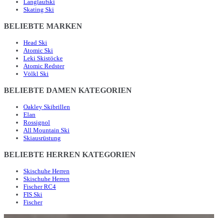
Langlaufski
Skating Ski
BELIEBTE MARKEN
Head Ski
Atomic Ski
Leki Skistöcke
Atomic Redster
Völkl Ski
BELIEBTE DAMEN KATEGORIEN
Oakley Skibrillen
Elan
Rossignol
All Mountain Ski
Skiausrüstung
BELIEBTE HERREN KATEGORIEN
Skischuhe Herren
Skischuhe Herren
Fischer RC4
FIS Ski
Fischer