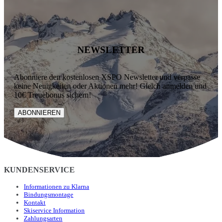
NEWSLETTER
Abonniere den kostenlosen XSPO Newsletter und verpasse
keine Neuigkeiten oder Aktionen mehr! Gleich anmelden und
10€ Treuebonus sichern!
ABONNIEREN
KUNDENSERVICE
Informationen zu Klarna
Bindungsmontage
Kontakt
Skiservice Information
Zahlungsarten