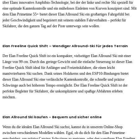
über Elans innovative Amphibio-Technologie, bei der der linke und rechte Ski speziell für
eine optimale Kantenkontrolle und ein müheloses Einleiten von Kurven konzipiert sind. Mit
dem Elan Primetime 55+ bietet dieser Elan Allround Ski ein großartiges Fahrgefühl bei
jeder Geschwindigkeit und begeistert mit seinem stabilen Fahrverhalten – perfekt für
Skifahrer, die den ganzen Tag auf der Piste unterwegs sein wollen.
Elan Freeline Quick Shift – Wendiger Allround-Ski für jedes Terrain
Der Elan Freeline Quick Shift ist ein kompakter, vielseitiger Elan Allround Ski mit einer
Länge von 99 cm. Durch das geringe Gewicht und die einfache Steuerung ist dieser Elan
Freeline Quick Shift ideal für Anfänger und Freizeitskifahrer, die einen leicht
manövrierbaren Ski suchen. Dank seines Holzkerns und den ESP10-Bindungen bietet
dieser Elan Allround Ski eine verlässliche Kantenkontrolle, die schnelle und präzise
Schwünge auch bei höherem Tempo ermöglicht. Der Elan Freeline Quick Shift ist der
perfekte Begleiter für Skifahrer, die unkomplizierte und spaßige Abfahrten erleben
möchten.
Elan Allround Ski kaufen – Bequem und sicher online
Wenn du die idealen Elan Allround Ski suchst, kannst du in unserem Online-Shop
zwischen verschiedenen Modellen wählen. Egal, ob du dich für den Elan Primetime
entscheidest, um präzise Carving-Schwünge zu meistern, oder den wendigen Elan Freeline