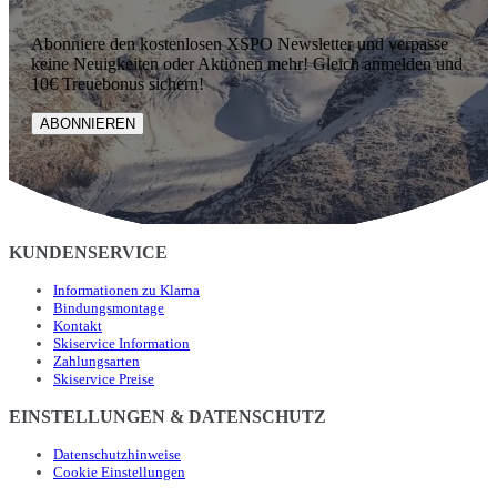
Abonniere den kostenlosen XSPO Newsletter und verpasse
keine Neuigkeiten oder Aktionen mehr! Gleich anmelden und
10€ Treuebonus sichern!
ABONNIEREN
KUNDENSERVICE
Informationen zu Klarna
Bindungsmontage
Kontakt
Skiservice Information
Zahlungsarten
Skiservice Preise
EINSTELLUNGEN & DATENSCHUTZ
Datenschutzhinweise
Cookie Einstellungen