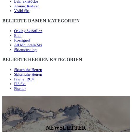
Leki Skistöcke
Atomic Redster
Völkl Ski
BELIEBTE DAMEN KATEGORIEN
Oakley Skibrillen
Elan
Rossignol
All Mountain Ski
Skiausrüstung
BELIEBTE HERREN KATEGORIEN
Skischuhe Herren
Skischuhe Herren
Fischer RC4
FIS Ski
Fischer
NEWSLETTER