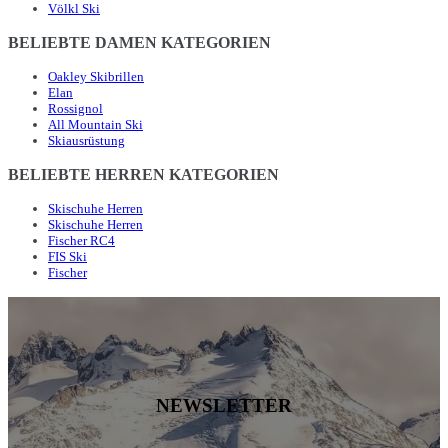
Völkl Ski
BELIEBTE DAMEN KATEGORIEN
Oakley Skibrillen
Elan
Rossignol
All Mountain Ski
Skiausrüstung
BELIEBTE HERREN KATEGORIEN
Skischuhe Herren
Skischuhe Herren
Fischer RC4
FIS Ski
Fischer
NEWSLETTER