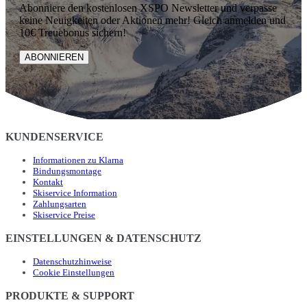
Abonniere den kostenlosen XSPO Newsletter und verpasse
keine Neuigkeiten oder Aktionen mehr! Gleich anmelden und
10€ Treuebonus sichern!
ABONNIEREN
KUNDENSERVICE
Informationen zu Klarna
Bindungsmontage
Kontakt
Skiservice Information
Zahlungsarten
Skiservice Preise
EINSTELLUNGEN & DATENSCHUTZ
Datenschutzhinweise
Cookie Einstellungen
PRODUKTE & SUPPORT