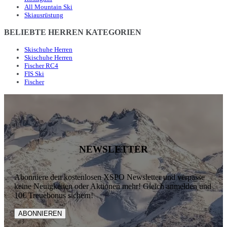
All Mountain Ski
Skiausrüstung
BELIEBTE HERREN KATEGORIEN
Skischuhe Herren
Skischuhe Herren
Fischer RC4
FIS Ski
Fischer
NEWSLETTER
Abonniere den kostenlosen XSPO Newsletter und verpasse
keine Neuigkeiten oder Aktionen mehr! Gleich anmelden und
10€ Treuebonus sichern!
ABONNIEREN