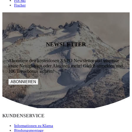
FIS Ski
Fischer
NEWSLETTER
Abonniere den kostenlosen XSPO Newsletter und verpasse
keine Neuigkeiten oder Aktionen mehr! Gleich anmelden und
10€ Treuebonus sichern!
ABONNIEREN
KUNDENSERVICE
Informationen zu Klarna
Bindungsmontage