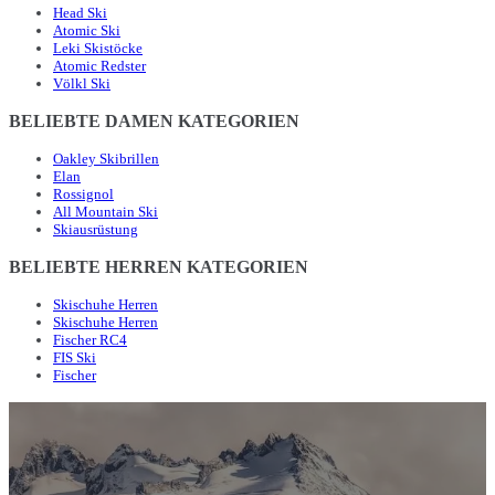
Head Ski
Atomic Ski
Leki Skistöcke
Atomic Redster
Völkl Ski
BELIEBTE DAMEN KATEGORIEN
Oakley Skibrillen
Elan
Rossignol
All Mountain Ski
Skiausrüstung
BELIEBTE HERREN KATEGORIEN
Skischuhe Herren
Skischuhe Herren
Fischer RC4
FIS Ski
Fischer