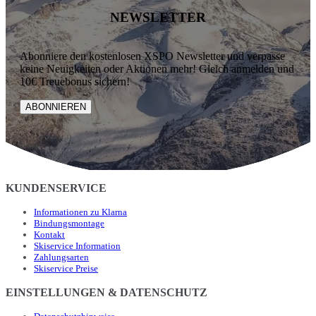
NEWSLETTER
Abonniere den kostenlosen XSPO Newsletter und verpasse
keine Neuigkeiten oder Aktionen mehr! Gleich anmelden und
10€ Treuebonus sichern!
ABONNIEREN
KUNDENSERVICE
Informationen zu Klarna
Bindungsmontage
Kontakt
Skiservice Information
Zahlungsarten
Skiservice Preise
EINSTELLUNGEN & DATENSCHUTZ