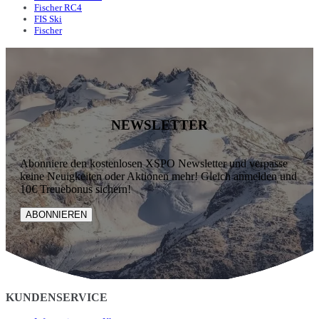
Fischer RC4
FIS Ski
Fischer
NEWSLETTER
Abonniere den kostenlosen XSPO Newsletter und verpasse
keine Neuigkeiten oder Aktionen mehr! Gleich anmelden und
10€ Treuebonus sichern!
ABONNIEREN
KUNDENSERVICE