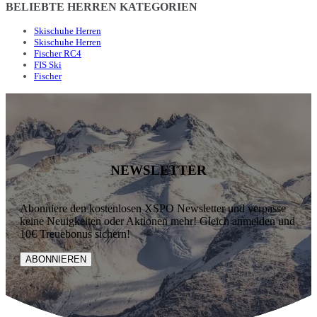
BELIEBTE HERREN KATEGORIEN
Skischuhe Herren
Skischuhe Herren
Fischer RC4
FIS Ski
Fischer
NEWSLETTER
Abonniere den kostenlosen XSPO Newsletter und verpasse
keine Neuigkeiten oder Aktionen mehr! Gleich anmelden und
10€ Treuebonus sichern!
ABONNIEREN