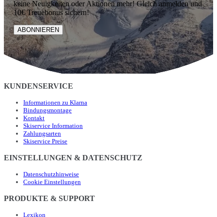
keine Neuigkeiten oder Aktionen mehr! Gleich anmelden und
10€ Treuebonus sichern!
ABONNIEREN
KUNDENSERVICE
Informationen zu Klarna
Bindungsmontage
Kontakt
Skiservice Information
Zahlungsarten
Skiservice Preise
EINSTELLUNGEN & DATENSCHUTZ
Datenschutzhinweise
Cookie Einstellungen
PRODUKTE & SUPPORT
Lexikon