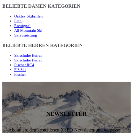
BELIEBTE DAMEN KATEGORIEN
Oakley Skibrillen
Elan
Rossignol
All Mountain Ski
Skiausrüstung
BELIEBTE HERREN KATEGORIEN
Skischuhe Herren
Skischuhe Herren
Fischer RC4
FIS Ski
Fischer
NEWSLETTER
Abonniere den kostenlosen XSPO Newsletter und verpasse