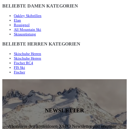
BELIEBTE DAMEN KATEGORIEN
Oakley Skibrillen
Elan
Rossignol
All Mountain Ski
Skiausrüstung
BELIEBTE HERREN KATEGORIEN
Skischuhe Herren
Skischuhe Herren
Fischer RC4
FIS Ski
Fischer
NEWSLETTER
Abonniere den kostenlosen XSPO Newsletter und verpasse