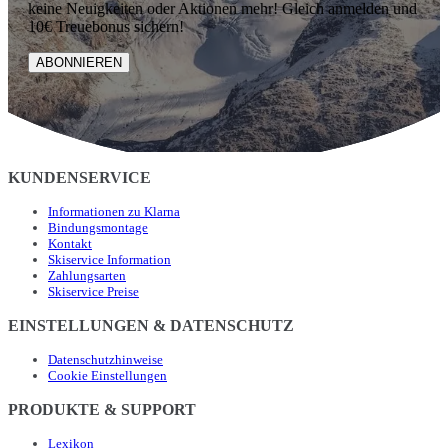
keine Neuigkeiten oder Aktionen mehr! Gleich anmelden und
10€ Treuebonus sichern!
ABONNIEREN
KUNDENSERVICE
Informationen zu Klarna
Bindungsmontage
Kontakt
Skiservice Information
Zahlungsarten
Skiservice Preise
EINSTELLUNGEN & DATENSCHUTZ
Datenschutzhinweise
Cookie Einstellungen
PRODUKTE & SUPPORT
Lexikon