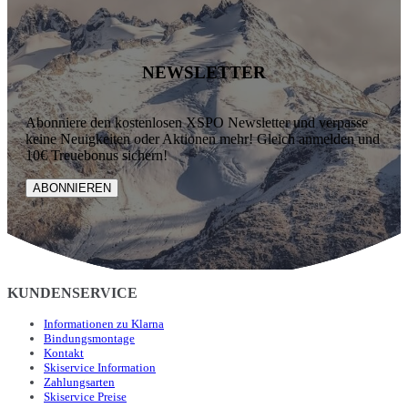
NEWSLETTER
Abonniere den kostenlosen XSPO Newsletter und verpasse
keine Neuigkeiten oder Aktionen mehr! Gleich anmelden und
10€ Treuebonus sichern!
ABONNIEREN
KUNDENSERVICE
Informationen zu Klarna
Bindungsmontage
Kontakt
Skiservice Information
Zahlungsarten
Skiservice Preise