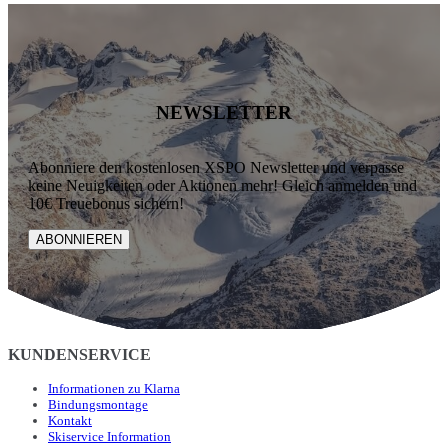
NEWSLETTER
Abonniere den kostenlosen XSPO Newsletter und verpasse
keine Neuigkeiten oder Aktionen mehr! Gleich anmelden und
10€ Treuebonus sichern!
ABONNIEREN
KUNDENSERVICE
Informationen zu Klarna
Bindungsmontage
Kontakt
Skiservice Information