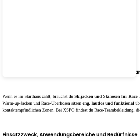
Skijacken und Skihosen Race Team: schnell an
Wenn es im Starthaus zählt, brauchst du
Skijacken und Skihosen für Race
Warm-up-Jacken und Race-Überhosen sitzen
eng, lautlos und funktional
übe
kontaktempfindlichen Zonen. Bei XSPO findest du Race-Teambekleidung, die
Einsatzzweck, Anwendungsbereiche und Bedürfnisse