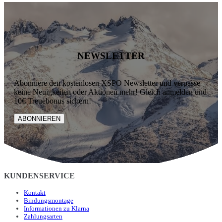
NEWSLETTER
Abonniere den kostenlosen XSPO Newsletter und verpasse
keine Neuigkeiten oder Aktionen mehr! Gleich anmelden und
10€ Treuebonus sichern!
ABONNIEREN
KUNDENSERVICE
Kontakt
Bindungsmontage
Informationen zu Klarna
Zahlungsarten