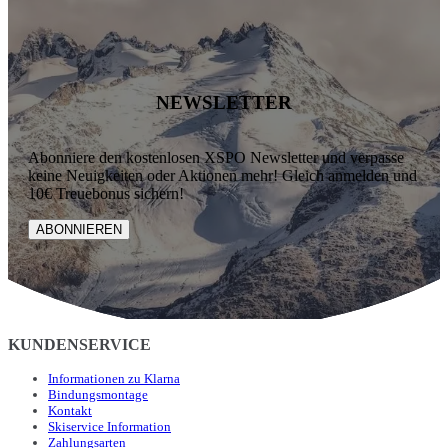
NEWSLETTER
Abonniere den kostenlosen XSPO Newsletter und verpasse
keine Neuigkeiten oder Aktionen mehr! Gleich anmelden und
10€ Treuebonus sichern!
ABONNIEREN
KUNDENSERVICE
Informationen zu Klarna
Bindungsmontage
Kontakt
Skiservice Information
Zahlungsarten