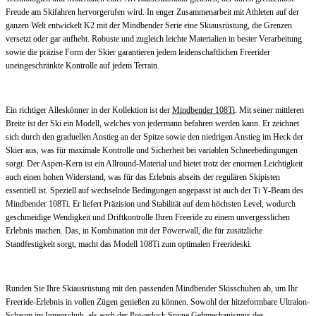
Freude am Skifahren hervorgerufen wird. In enger Zusammenarbeit mit Athleten auf der
ganzen Welt entwickelt K2 mit der Mindbender Serie eine Skiausrüstung, die Grenzen
versetzt oder gar aufhebt. Robuste und zugleich leichte Materialien in bester Verarbeitung
sowie die präzise Form der Skier garantieren jedem leidenschaftlichen Freerider
uneingeschränkte Kontrolle auf jedem Terrain.
Ein richtiger Alleskönner in der Kollektion ist der
Mindbender 108Ti
. Mit seiner mittleren
Breite ist der Ski ein Modell, welches von jedermann befahren werden kann. Er zeichnet
sich durch den graduellen Anstieg an der Spitze sowie den niedrigen Anstieg im Heck der
Skier aus, was für maximale Kontrolle und Sicherheit bei variablen Schneebedingungen
sorgt. Der Aspen-Kern ist ein Allround-Material und bietet trotz der enormen Leichtigkeit
auch einen hohen Widerstand, was für das Erlebnis abseits der regulären Skipisten
essentiell ist. Speziell auf wechselnde Bedingungen angepasst ist auch der Ti Y-Beam des
Mindbender 108Ti. Er liefert Präzision und Stabilität auf dem höchsten Level, wodurch
geschmeidige Wendigkeit und Driftkontrolle Ihren Freeride zu einem unvergesslichen
Erlebnis machen. Das, in Kombination mit der Powerwall, die für zusätzliche
Standfestigkeit sorgt, macht das Modell 108Ti zum optimalen Freerideski.
Runden Sie Ihre Skiausrüstung mit den passenden Mindbender Skisschuhen ab, um Ihr
Freeride-Erlebnis in vollen Zügen genießen zu können. Sowohl der hitzeformbare Ultralon-
Schaum im Innenschuh, als auch der Powerlock Spyne Gehmechanismus des