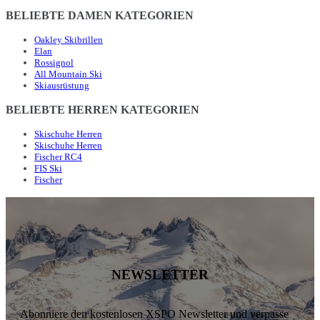
BELIEBTE DAMEN KATEGORIEN
Oakley Skibrillen
Elan
Rossignol
All Mountain Ski
Skiausrüstung
BELIEBTE HERREN KATEGORIEN
Skischuhe Herren
Skischuhe Herren
Fischer RC4
FIS Ski
Fischer
NEWSLETTER
Abonniere den kostenlosen XSPO Newsletter und verpasse