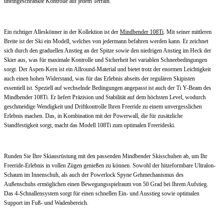
uneingeschränkte Kontrolle auf jedem Terrain.
Ein richtiger Alleskönner in der Kollektion ist der
Mindbender 108Ti
. Mit seiner mittleren
Breite ist der Ski ein Modell, welches von jedermann befahren werden kann. Er zeichnet
sich durch den graduellen Anstieg an der Spitze sowie den niedrigen Anstieg im Heck der
Skier aus, was für maximale Kontrolle und Sicherheit bei variablen Schneebedingungen
sorgt. Der Aspen-Kern ist ein Allround-Material und bietet trotz der enormen Leichtigkeit
auch einen hohen Widerstand, was für das Erlebnis abseits der regulären Skipisten
essentiell ist. Speziell auf wechselnde Bedingungen angepasst ist auch der Ti Y-Beam des
Mindbender 108Ti. Er liefert Präzision und Stabilität auf dem höchsten Level, wodurch
geschmeidige Wendigkeit und Driftkontrolle Ihren Freeride zu einem unvergesslichen
Erlebnis machen. Das, in Kombination mit der Powerwall, die für zusätzliche
Standfestigkeit sorgt, macht das Modell 108Ti zum optimalen Freerideski.
Runden Sie Ihre Skiausrüstung mit den passenden Mindbender Skisschuhen ab, um Ihr
Freeride-Erlebnis in vollen Zügen genießen zu können. Sowohl der hitzeformbare Ultralon-
Schaum im Innenschuh, als auch der Powerlock Spyne Gehmechanismus des
Außenschuhs ermöglichen einen Bewegungsspielraum von 50 Grad bei Ihrem Aufstieg.
Das 4-Schnallensystem sorgt für einen schnellen Ein- und Ausstieg sowie optimalen
Support im Fuß- und Wadenbereich.