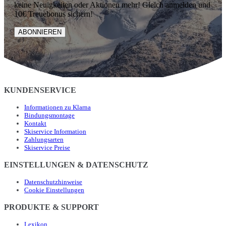
keine Neuigkeiten oder Aktionen mehr! Gleich anmelden und
10€ Treuebonus sichern!
ABONNIEREN
KUNDENSERVICE
Informationen zu Klarna
Bindungsmontage
Kontakt
Skiservice Information
Zahlungsarten
Skiservice Preise
EINSTELLUNGEN & DATENSCHUTZ
Datenschutzhinweise
Cookie Einstellungen
PRODUKTE & SUPPORT
Lexikon