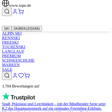
www.xspo.de
SKI
SKIBEKLEIDUNG
ALPIN SKI
RENNSKI
FREESKI
TOURENSKI
LANGLAUF
PREMIUM
SCHNEESCHUHE
MARKEN
SALE
3.704 Bewertungen auf
Spaß, Präzision und Leichtigkeit – mit der Mindbender Serie setzt
K2 das Hauptaugenmerk auf ein optimales Freeriding-Erlebnis.