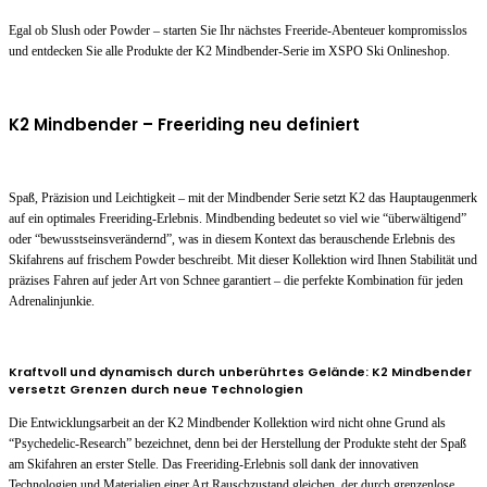
Egal ob Slush oder Powder – starten Sie Ihr nächstes Freeride-Abenteuer kompromisslos
und entdecken Sie alle Produkte der K2 Mindbender-Serie im XSPO Ski Onlineshop.
K2 Mindbender – Freeriding neu definiert
Spaß, Präzision und Leichtigkeit – mit der Mindbender Serie setzt K2 das Hauptaugenmerk
auf ein optimales Freeriding-Erlebnis. Mindbending bedeutet so viel wie “überwältigend”
oder “bewusstseinsverändernd”, was in diesem Kontext das berauschende Erlebnis des
Skifahrens auf frischem Powder beschreibt. Mit dieser Kollektion wird Ihnen Stabilität und
präzises Fahren auf jeder Art von Schnee garantiert – die perfekte Kombination für jeden
Adrenalinjunkie.
Kraftvoll und dynamisch durch unberührtes Gelände: K2 Mindbender
versetzt Grenzen durch neue Technologien
Die Entwicklungsarbeit an der K2 Mindbender Kollektion wird nicht ohne Grund als
“Psychedelic-Research” bezeichnet, denn bei der Herstellung der Produkte steht der Spaß
am Skifahren an erster Stelle. Das Freeriding-Erlebnis soll dank der innovativen
Technologien und Materialien einer Art Rauschzustand gleichen, der durch grenzenlose