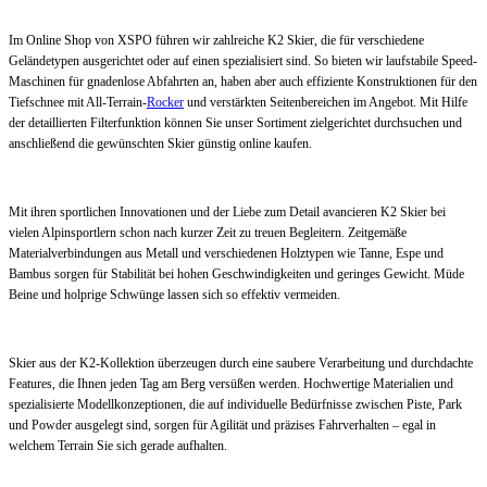
Im Online Shop von XSPO führen wir zahlreiche K2 Skier, die für verschiedene
Geländetypen ausgerichtet oder auf einen spezialisiert sind. So bieten wir laufstabile Speed-
Maschinen für gnadenlose Abfahrten an, haben aber auch effiziente Konstruktionen für den
Tiefschnee mit All-Terrain-
Rocker
und verstärkten Seitenbereichen im Angebot. Mit Hilfe
der detaillierten Filterfunktion können Sie unser Sortiment zielgerichtet durchsuchen und
anschließend die gewünschten Skier günstig online kaufen.
Mit ihren sportlichen Innovationen und der Liebe zum Detail avancieren K2 Skier bei
vielen Alpinsportlern schon nach kurzer Zeit zu treuen Begleitern. Zeitgemäße
Materialverbindungen aus Metall und verschiedenen Holztypen wie Tanne, Espe und
Bambus sorgen für Stabilität bei hohen Geschwindigkeiten und geringes Gewicht. Müde
Beine und holprige Schwünge lassen sich so effektiv vermeiden.
Skier aus der K2-Kollektion überzeugen durch eine saubere Verarbeitung und durchdachte
Features, die Ihnen jeden Tag am Berg versüßen werden. Hochwertige Materialien und
spezialisierte Modellkonzeptionen, die auf individuelle Bedürfnisse zwischen Piste, Park
und Powder ausgelegt sind, sorgen für Agilität und präzises Fahrverhalten – egal in
welchem Terrain Sie sich gerade aufhalten.