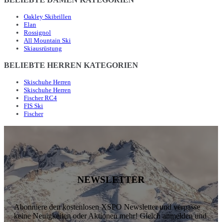
Oakley Skibrillen
Elan
Rossignol
All Mountain Ski
Skiausrüstung
BELIEBTE HERREN KATEGORIEN
Skischuhe Herren
Skischuhe Herren
Fischer RC4
FIS Ski
Fischer
NEWSLETTER
Abonniere den kostenlosen XSPO Newsletter und verpasse
keine Neuigkeiten oder Aktionen mehr! Gleich anmelden und