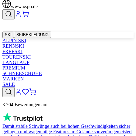
www.xspo.de
SKI
SKIBEKLEIDUNG
ALPIN SKI
RENNSKI
FREESKI
TOURENSKI
LANGLAUF
PREMIUM
SCHNEESCHUHE
MARKEN
SALE
3.704 Bewertungen auf
Damit stabile Schwünge auch bei hohen Geschwindigkeiten sicher
gelingen und wagemutige Features im Gelände souverän gemeistert