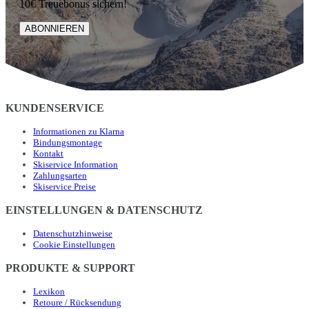
10€ Treuebonus sichern!
ABONNIEREN
KUNDENSERVICE
Informationen zu Klarna
Bindungsmontage
Kontakt
Skiservice Information
Zahlungsarten
Skiservice Preise
EINSTELLUNGEN & DATENSCHUTZ
Datenschutzhinweise
Cookie Einstellungen
PRODUKTE & SUPPORT
Lexikon
Retoure / Rücksendung