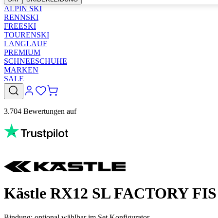
ALPIN SKI
RENNSKI
FREESKI
TOURENSKI
LANGLAUF
PREMIUM
SCHNEESCHUHE
MARKEN
SALE
3.704 Bewertungen auf
Kästle RX12 SL FACTORY FI
Bindung:
optional wählbar im Set Konfigurator