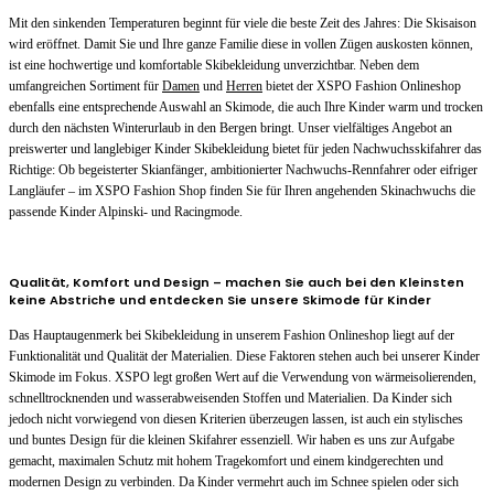
Mit den sinkenden Temperaturen beginnt für viele die beste Zeit des Jahres: Die Skisaison
wird eröffnet. Damit Sie und Ihre ganze Familie diese in vollen Zügen auskosten können,
ist eine hochwertige und komfortable Skibekleidung unverzichtbar. Neben dem
umfangreichen Sortiment für
Damen
und
Herren
bietet der XSPO Fashion Onlineshop
ebenfalls eine entsprechende Auswahl an Skimode, die auch Ihre Kinder warm und trocken
durch den nächsten Winterurlaub in den Bergen bringt. Unser vielfältiges Angebot an
preiswerter und langlebiger Kinder Skibekleidung bietet für jeden Nachwuchsskifahrer das
Richtige: Ob begeisterter Skianfänger, ambitionierter Nachwuchs-Rennfahrer oder eifriger
Langläufer – im XSPO Fashion Shop finden Sie für Ihren angehenden Skinachwuchs die
passende Kinder Alpinski- und Racingmode.
Qualität, Komfort und Design – machen Sie auch bei den Kleinsten
keine Abstriche und entdecken Sie unsere Skimode für Kinder
Das Hauptaugenmerk bei Skibekleidung in unserem Fashion Onlineshop liegt auf der
Funktionalität und Qualität der Materialien. Diese Faktoren stehen auch bei unserer Kinder
Skimode im Fokus. XSPO legt großen Wert auf die Verwendung von wärmeisolierenden,
schnelltrocknenden und wasserabweisenden Stoffen und Materialien. Da Kinder sich
jedoch nicht vorwiegend von diesen Kriterien überzeugen lassen, ist auch ein stylisches
und buntes Design für die kleinen Skifahrer essenziell. Wir haben es uns zur Aufgabe
gemacht, maximalen Schutz mit hohem Tragekomfort und einem kindgerechten und
modernen Design zu verbinden. Da Kinder vermehrt auch im Schnee spielen oder sich