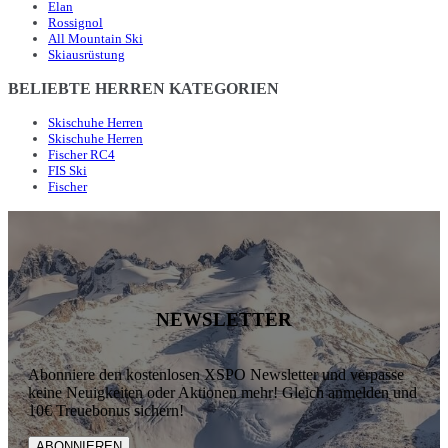
Elan
Rossignol
All Mountain Ski
Skiausrüstung
BELIEBTE HERREN KATEGORIEN
Skischuhe Herren
Skischuhe Herren
Fischer RC4
FIS Ski
Fischer
NEWSLETTER
Abonniere den kostenlosen XSPO Newsletter und verpasse
keine Neuigkeiten oder Aktionen mehr! Gleich anmelden und
10€ Treuebonus sichern!
ABONNIEREN