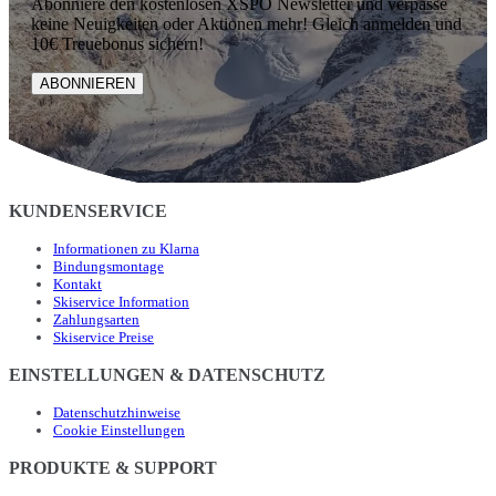
Abonniere den kostenlosen XSPO Newsletter und verpasse
keine Neuigkeiten oder Aktionen mehr! Gleich anmelden und
10€ Treuebonus sichern!
ABONNIEREN
KUNDENSERVICE
Informationen zu Klarna
Bindungsmontage
Kontakt
Skiservice Information
Zahlungsarten
Skiservice Preise
EINSTELLUNGEN & DATENSCHUTZ
Datenschutzhinweise
Cookie Einstellungen
PRODUKTE & SUPPORT