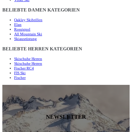
BELIEBTE DAMEN KATEGORIEN
Oakley Skibrillen
Elan
Rossignol
All Mountain Ski
Skiausrüstung
BELIEBTE HERREN KATEGORIEN
Skischuhe Herren
Skischuhe Herren
Fischer RC4
FIS Ski
Fischer
NEWSLETTER