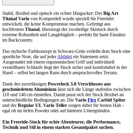
Stabil, flexibel und optisch ein echter Hingucker: Der
Big Art
Titanal Vario
von Komperdell wurde speziell für Freerider
entwickelt, die keine Kompromisse machen. Gefertigt aus
hochfestem
Titanal
, überzeugt der zweiteilige Skistock durch
extreme Robustheit und Langlebigkeit – perfekt für harte Einsätze
im Backcountry.
Das stylische Farbkonzept in Schwarz-Grün verleiht dem Stock eine
sportliche Note, die auf jeder
Abfahrt
ein Statement setzt.
Ausgestattet mit einem ergonomischen Griff und individuell
verstellbarer Schlaufe liegt der Stock sicher und komfortabel in der
Hand – selbst bei langen Runs durch anspruchsvolles Terrain.
Dank des zuverlässigen
Powerlock 3.0 Verschlusses aus
geschmiedetem Aluminium
lässt sich die Länge stufenlos zwischen
110 und 140 cm einstellen. Damit passt sich der Stock flexibel an
unterschiedliche Bedingungen an. Die
Vario
Flex
Carbid Spitze
und der
Regular UL Vario Teller
sorgen dabei für besten Halt –
egal ob im tiefen Powder oder auf härteren Untergründen.
Ein Freeride-Stock für echte Abenteurer, die Performance,
Technik und Stil in einem starken Gesamtpaket suchen.