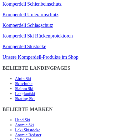
Komperdell Schienbeinschutz
Komperdell Unterarmschutz
Komperdell Schlagschutz
Komperdell Ski Rückenprotektoren
Komperdell Skistöcke
Unsere Komperdell-Produkte im Shop
BELIEBTE LANDINGPAGES
Alpin Ski
Skischuhe
Slalom Ski
Langlaufski
Skating Ski
BELIEBTE MARKEN
Head Ski
Atomic Ski
Leki Skistöcke
Atomic Redster
Völkl Ski