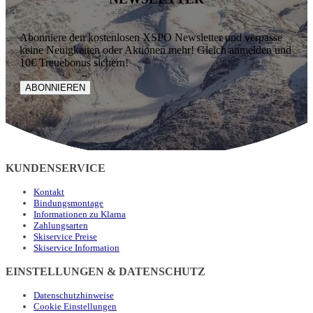
Abonniere den kostenlosen XSPO Newsletter und verpasse
keine Neuigkeiten oder Aktionen mehr! Gleich anmelden und
10€ Treuebonus sichern!
ABONNIEREN
KUNDENSERVICE
Kontakt
Bindungsmontage
Informationen zu Klarna
Zahlungsarten
Skiservice Preise
Skiservice Information
EINSTELLUNGEN & DATENSCHUTZ
Datenschutzhinweise
Cookie Einstellungen