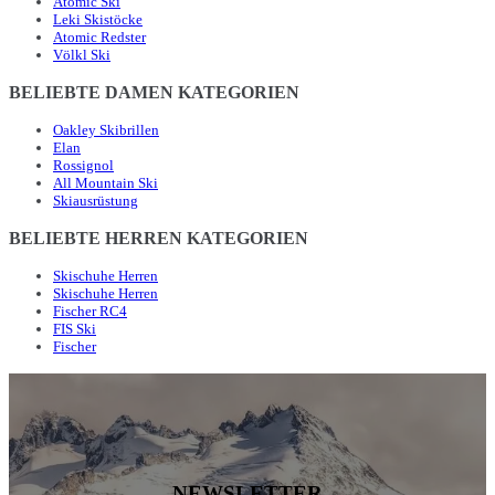
Atomic Ski
Leki Skistöcke
Atomic Redster
Völkl Ski
BELIEBTE DAMEN KATEGORIEN
Oakley Skibrillen
Elan
Rossignol
All Mountain Ski
Skiausrüstung
BELIEBTE HERREN KATEGORIEN
Skischuhe Herren
Skischuhe Herren
Fischer RC4
FIS Ski
Fischer
NEWSLETTER