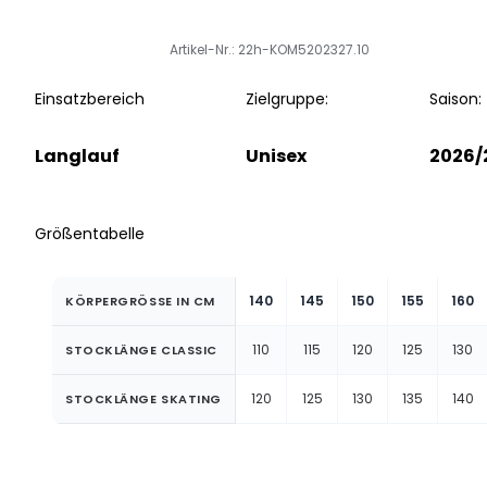
Artikel-Nr.: 22h-KOM5202327.10
Einsatzbereich
Zielgruppe:
Saison:
Langlauf
Unisex
2026/
Größentabelle
140
145
150
155
160
KÖRPERGRÖSSE IN CM
110
115
120
125
130
STOCKLÄNGE CLASSIC
120
125
130
135
140
STOCKLÄNGE SKATING