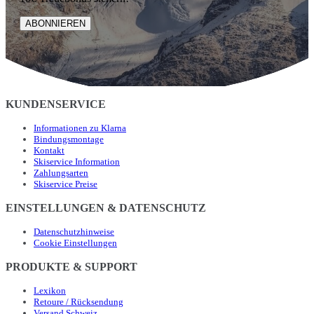
ABONNIEREN
KUNDENSERVICE
Informationen zu Klarna
Bindungsmontage
Kontakt
Skiservice Information
Zahlungsarten
Skiservice Preise
EINSTELLUNGEN & DATENSCHUTZ
Datenschutzhinweise
Cookie Einstellungen
PRODUKTE & SUPPORT
Lexikon
Retoure / Rücksendung
Versand Schweiz