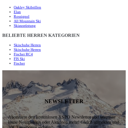
Oakley Skibrillen
Elan
Rossignol
All Mountain Ski
Skiausrüstung
BELIEBTE HERREN KATEGORIEN
Skischuhe Herren
Skischuhe Herren
Fischer RC4
FIS Ski
Fischer
NEWSLETTER
Abonniere den kostenlosen XSPO Newsletter und verpasse
keine Neuigkeiten oder Aktionen mehr! Gleich anmelden und
10€ Treuebonus sichern!