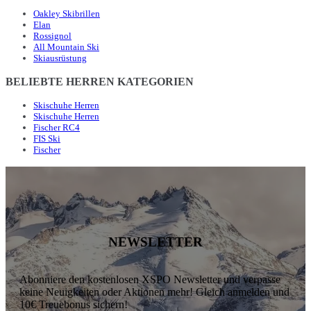
Oakley Skibrillen
Elan
Rossignol
All Mountain Ski
Skiausrüstung
BELIEBTE HERREN KATEGORIEN
Skischuhe Herren
Skischuhe Herren
Fischer RC4
FIS Ski
Fischer
NEWSLETTER
Abonniere den kostenlosen XSPO Newsletter und verpasse
keine Neuigkeiten oder Aktionen mehr! Gleich anmelden und
10€ Treuebonus sichern!