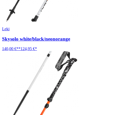
Leki
Skysolo white/black/neonorange
140,00 €**
124,95 €*