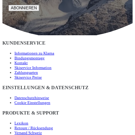
ABONNIEREN
KUNDENSERVICE
Informationen zu Klarna
Bindungsmontage
Kontakt
Skiservice Information
Zahlungsarten
Skiservice Preise
EINSTELLUNGEN & DATENSCHUTZ
Datenschutzhinweise
Cookie Einstellungen
PRODUKTE & SUPPORT
Lexikon
Retoure / Rücksendung
Versand Schweiz