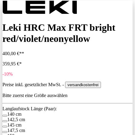
Leki HRC Max FRT bright
red/violet/neonyellow
400,00 €**
359,95 €*
-10%
Preise inkl. gesetzlicher MwSt. -
versandkostenfrei
Bitte zuerst eine Größe auswählen
Langlaufstock Länge (Paar):
140 cm
142,5 cm
145 cm
147,5 cm