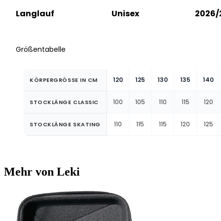
Langlauf
Unisex
2026/
Größentabelle
120
125
130
135
140
KÖRPERGRÖSSE IN CM
100
105
110
115
120
STOCKLÄNGE CLASSIC
110
115
115
120
125
STOCKLÄNGE SKATING
Mehr von Leki