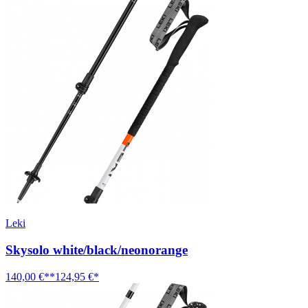
Leki
Skysolo white/black/neonorange
140,00 €**
124,95 €*