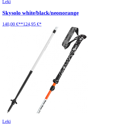
Leki
Skysolo white/black/neonorange
140,00 €**
124,95 €*
Leki