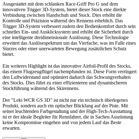
Ausgestattet mit dem schlanken Race-Griff Pro G und dem
innovativen Trigger 3D-System, bietet dieser Stock eine direkte
Verbindung zwischen Handschuh und Stock. Dies erhöht die
Kontrolle und Präzision während des Rennens erheblich. Das
Trigger 3D-System verbessert zudem den Bedienkomfort durch sein
schnelles Ein- und Ausklicksystem und erhöht die Sicherheit durch
eine intelligente dreidimensionale Auslösung. Diese Technologie
erweitert das Auslösespektrum um das Vierfache, was im Falle eines
Sturzes oder einer unerwarteten Bewegung zusätzlichen Schutz
bietet.
Ein weiteres Highlight ist das innovative Airfoil-Profil des Stocks,
das einem Flugzeugflügel nachempfunden ist. Diese Form verringert
den Luftwiderstand und optimiert dadurch das Schwungverhalten
des Stocks. Dies führt zu einer effizienteren und dynamischeren
Stockführung während des Skirennens.
Der "Leki WCR GS 3D" ist nicht nur ein technisch überlegenes
Produkt, sondern auch ein optischer Blickfang auf der Piste. Mit
seiner leuchtenden Farbgestaltung und der High-Tech-Ausstattung
ist er der ideale Begleiter für Rennfahrer, die in Sachen Ausrüstung
keine Kompromisse eingehen und von jedem Lauf das Beste
erwarten.