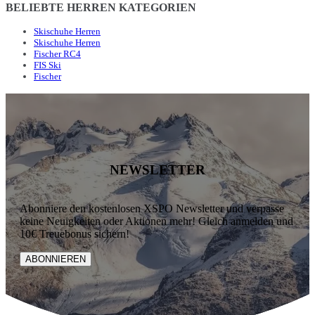
BELIEBTE HERREN KATEGORIEN
Skischuhe Herren
Skischuhe Herren
Fischer RC4
FIS Ski
Fischer
NEWSLETTER
Abonniere den kostenlosen XSPO Newsletter und verpasse
keine Neuigkeiten oder Aktionen mehr! Gleich anmelden und
10€ Treuebonus sichern!
ABONNIEREN