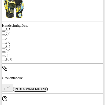
Handschuhgröße:
6,5
7,0
7,5
8,0
8,5
9,0
9,5
10,0
Größentabelle
1
IN DEN WARENKORB