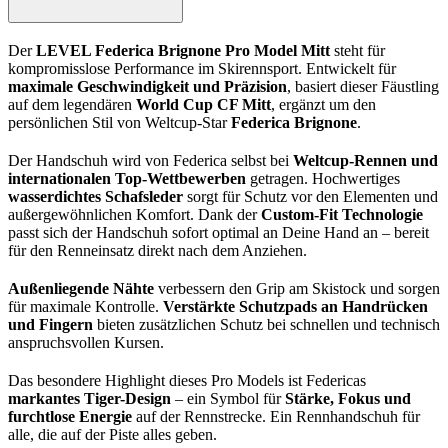
Der
LEVEL Federica Brignone Pro Model Mitt
steht für
kompromisslose Performance im Skirennsport. Entwickelt für
maximale Geschwindigkeit und Präzision
, basiert dieser Fäustling
auf dem legendären
World Cup CF Mitt
, ergänzt um den
persönlichen Stil von Weltcup-Star
Federica Brignone
.
Der Handschuh wird von Federica selbst bei
Weltcup-Rennen und
internationalen Top-Wettbewerben
getragen. Hochwertiges
wasserdichtes Schafsleder
sorgt für Schutz vor den Elementen und
außergewöhnlichen Komfort. Dank der
Custom-Fit Technologie
passt sich der Handschuh sofort optimal an Deine Hand an – bereit
für den Renneinsatz direkt nach dem Anziehen.
Außenliegende Nähte
verbessern den Grip am Skistock und sorgen
für maximale Kontrolle.
Verstärkte Schutzpads an Handrücken
und Fingern
bieten zusätzlichen Schutz bei schnellen und technisch
anspruchsvollen Kursen.
Das besondere Highlight dieses Pro Models ist Federicas
markantes Tiger-Design
– ein Symbol für
Stärke, Fokus und
furchtlose Energie
auf der Rennstrecke. Ein Rennhandschuh für
alle, die auf der Piste alles geben.