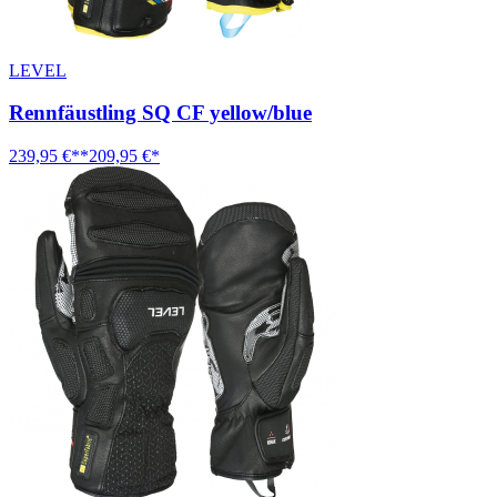
LEVEL
Rennfäustling SQ CF yellow/blue
239,95 €**
209,95 €*