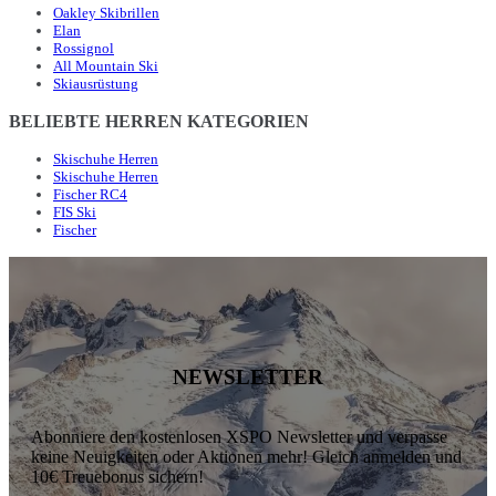
Oakley Skibrillen
Elan
Rossignol
All Mountain Ski
Skiausrüstung
BELIEBTE HERREN KATEGORIEN
Skischuhe Herren
Skischuhe Herren
Fischer RC4
FIS Ski
Fischer
NEWSLETTER
Abonniere den kostenlosen XSPO Newsletter und verpasse
keine Neuigkeiten oder Aktionen mehr! Gleich anmelden und
10€ Treuebonus sichern!