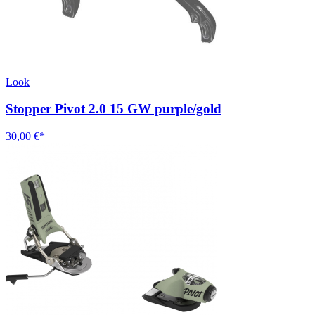
Look
Stopper Pivot 2.0 15 GW purple/gold
30,00 €*