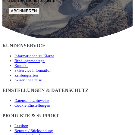
10€ Treuebonus sichern!
ABONNIEREN
KUNDENSERVICE
Informationen zu Klarna
Bindungsmontage
Kontakt
Skiservice Information
Zahlungsarten
Skiservice Preise
EINSTELLUNGEN & DATENSCHUTZ
Datenschutzhinweise
Cookie Einstellungen
PRODUKTE & SUPPORT
Lexikon
Retoure / Rücksendung