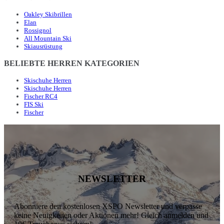
Oakley Skibrillen
Elan
Rossignol
All Mountain Ski
Skiausrüstung
BELIEBTE HERREN KATEGORIEN
Skischuhe Herren
Skischuhe Herren
Fischer RC4
FIS Ski
Fischer
NEWSLETTER
Abonniere den kostenlosen XSPO Newsletter und verpasse
keine Neuigkeiten oder Aktionen mehr! Gleich anmelden und