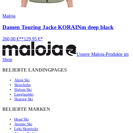
Maloja
Damen Touring Jacke KORAINm deep black
260,00 €**
129,95 €*
Unsere Maloja-Produkte im
Shop
BELIEBTE LANDINGPAGES
Alpin Ski
Skischuhe
Slalom Ski
Langlaufski
Skating Ski
BELIEBTE MARKEN
Head Ski
Atomic Ski
Leki Skistöcke