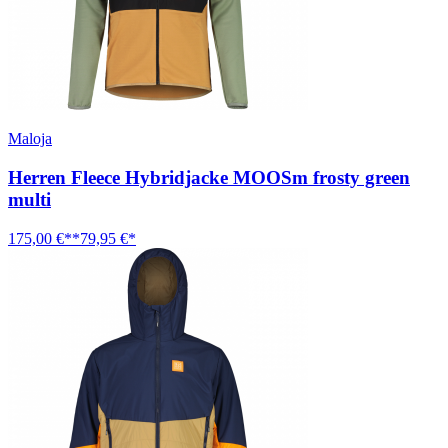
Maloja
Herren Fleece Hybridjacke MOOSm frosty green
multi
175,00 €**
79,95 €*