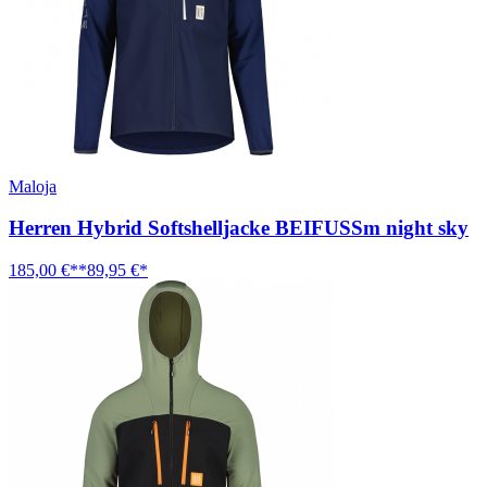
Maloja
Herren Hybrid Softshelljacke BEIFUSSm night sky
185,00 €**
89,95 €*