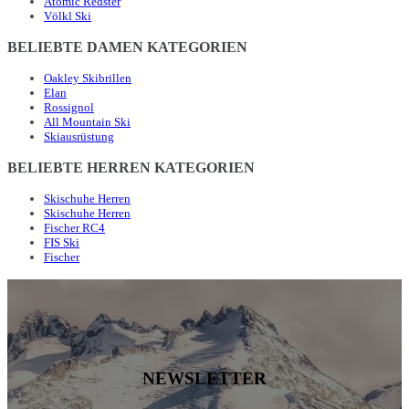
Atomic Redster
Völkl Ski
BELIEBTE DAMEN KATEGORIEN
Oakley Skibrillen
Elan
Rossignol
All Mountain Ski
Skiausrüstung
BELIEBTE HERREN KATEGORIEN
Skischuhe Herren
Skischuhe Herren
Fischer RC4
FIS Ski
Fischer
NEWSLETTER