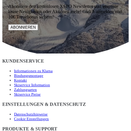
Abonniere den kostenlosen XSPO Newsletter und verpasse
keine Neuigkeiten oder Aktionen mehr! Gleich anmelden und
10€ Treuebonus sichern!
ABONNIEREN
KUNDENSERVICE
Informationen zu Klarna
Bindungsmontage
Kontakt
Skiservice Information
Zahlungsarten
Skiservice Preise
EINSTELLUNGEN & DATENSCHUTZ
Datenschutzhinweise
Cookie Einstellungen
PRODUKTE & SUPPORT