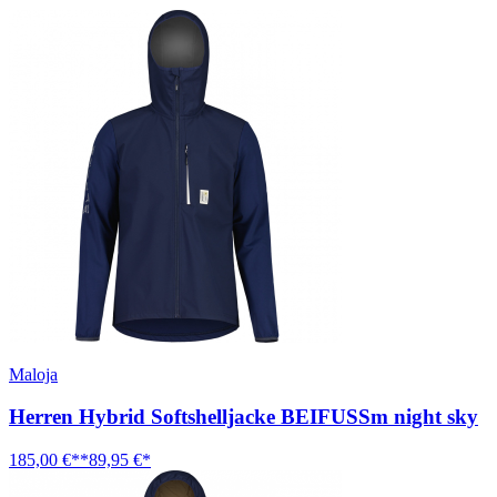
Maloja
Herren Hybrid Softshelljacke BEIFUSSm night sky
185,00 €**
89,95 €*