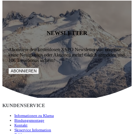
NEWSLETTER
Abonniere den kostenlosen XSPO Newsletter und verpasse
keine Neuigkeiten oder Aktionen mehr! Gleich anmelden und
10€ Treuebonus sichern!
ABONNIEREN
KUNDENSERVICE
Informationen zu Klarna
Bindungsmontage
Kontakt
Skiservice Information